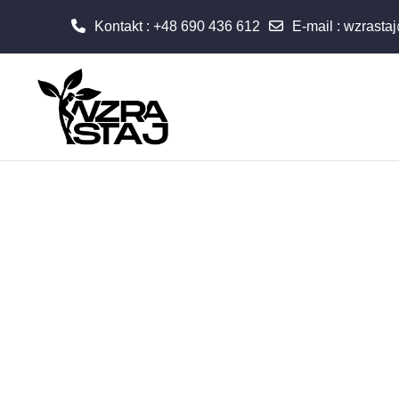
Kontakt : +48 690 436 612
E-mail
:
wzrasta
Przejdź do głównej zawartości